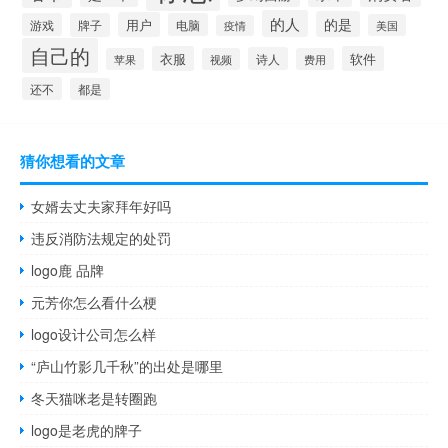
的人
的是
用户
游戏
牌子
电脑
美国
疫情
自己的
衣服
软件
诗人
苹果
视频
费用
还不
都是
猜你想看的文章
女婿去丈夫家拜年好吗
违反消防法规定的处罚
logo鹿 品牌
元芳你怎么看什么梗
logo设计公司怎么样
“庐山竹影几千秋”的出处是哪里
冬天猫咪老是转圈跑
logo是老虎的牌子