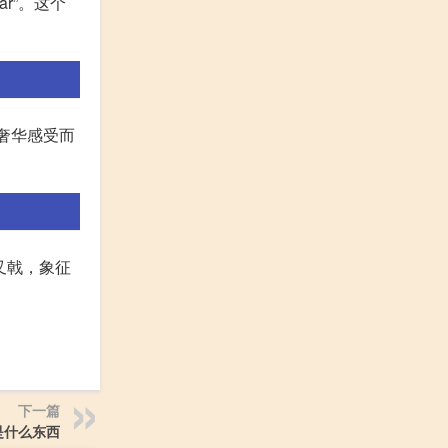
ar”。这个
和奢华感受而
叉戟，象征
下一篇
o是什么东西