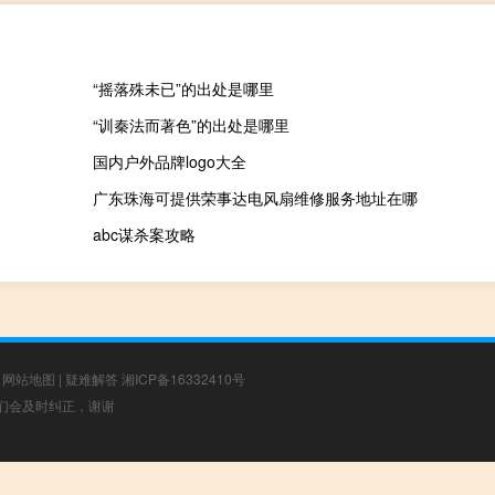
“摇落殊未已”的出处是哪里
“训秦法而著色”的出处是哪里
国内户外品牌logo大全
广东珠海可提供荣事达电风扇维修服务地址在哪
abc谋杀案攻略
|
网站地图
|
疑难解答
湘ICP备16332410号
，我们会及时纠正，谢谢