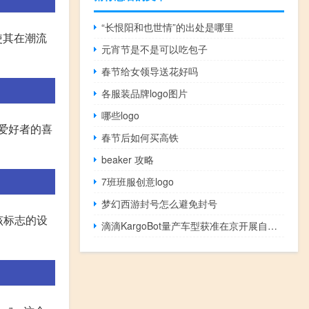
“长恨阳和也世情”的出处是哪里
使其在潮流
元宵节是不是可以吃包子
春节给女领导送花好吗
各服装品牌logo图片
哪些logo
流爱好者的喜
春节后如何买高铁
beaker 攻略
7班班服创意logo
梦幻西游封号怎么避免封号
。该标志的设
滴滴KargoBot量产车型获准在京开展自动驾驶卡车道路测试