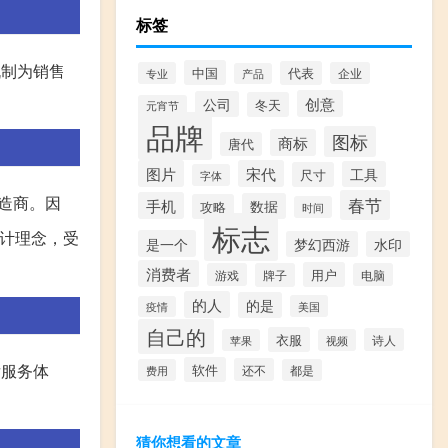
标签
机制为销售
中国
代表
专业
企业
产品
创意
公司
冬天
元宵节
品牌
图标
商标
唐代
图片
宋代
工具
尺寸
字体
制造商。因
春节
手机
数据
攻略
时间
标志
设计理念，受
是一个
梦幻西游
水印
消费者
用户
游戏
牌子
电脑
的人
的是
美国
疫情
自己的
衣服
诗人
苹果
视频
后服务体
软件
还不
费用
都是
猜你想看的文章