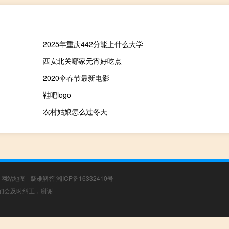
2025年重庆442分能上什么大学
西安北关哪家元宵好吃点
2020伞春节最新电影
鞋吧logo
农村姑娘怎么过冬天
|
网站地图
|
疑难解答
湘ICP备16332410号
，我们会及时纠正，谢谢