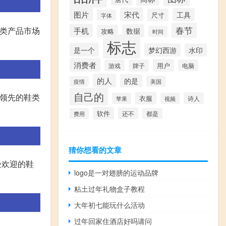
图片
宋代
工具
尺寸
字体
春节
类产品市场
手机
数据
攻略
时间
标志
是一个
梦幻西游
水印
消费者
用户
游戏
牌子
电脑
的人
的是
美国
疫情
自己的
领先的鞋类
衣服
诗人
苹果
视频
软件
还不
费用
都是
猜你想看的文章
受欢迎的鞋
logo是一对翅膀的运动品牌
粘土过年礼物盒子教程
大年初七能玩什么活动
过年回家住酒店好吗请问