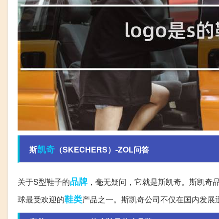
凯奇
斯
（SKECHERS）-ZOL问答
品牌
关于S型鞋子的
，毫无疑问，它就是斯凯奇。斯凯奇品
鞋类
球最受欢迎的
产品之一。斯凯奇公司不仅在国内发展