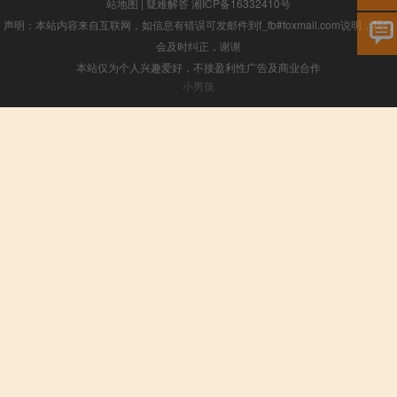
站地图
|
疑难解答
湘ICP备16332410号
声明：本站内容来自互联网，如信息有错误可发邮件到f_fb#foxmail.com说明，我们
会及时纠正，谢谢
本站仅为个人兴趣爱好，不接盈利性广告及商业合作
小男孩