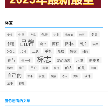
标签
公司
中国
冬天
代表
专业
企业
产品
元宵节
品牌
图标
创意
商标
图片
唐代
字体
宋代
手机
工具
数据
尺寸
攻略
时间
标志
春节
是一个
消费者
梦幻西游
水印
的人
的是
用户
游戏
牌子
电脑
美国
疫情
自己的
衣服
软件
诗人
苹果
视频
费用
还不
都是
猜你想看的文章