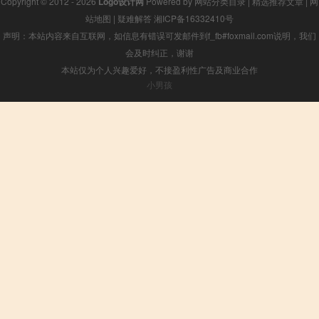
Copyright © 2012 - 2026
Logo设计网
Powered by
网站分类目录
|
精选推荐文章
|
网
站地图
|
疑难解答
湘ICP备16332410号
声明：本站内容来自互联网，如信息有错误可发邮件到f_fb#foxmail.com说明，我们
会及时纠正，谢谢
本站仅为个人兴趣爱好，不接盈利性广告及商业合作
小男孩