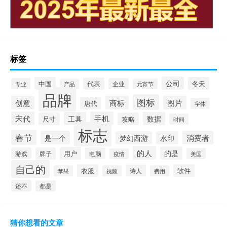
标签
公司
中国
冬天
代表
专业
企业
产品
元宵节
品牌
图标
创意
商标
图片
唐代
字体
宋代
手机
工具
数据
尺寸
攻略
时间
标志
春节
是一个
消费者
梦幻西游
水印
的人
的是
用户
游戏
牌子
电脑
美国
疫情
自己的
衣服
软件
诗人
苹果
视频
费用
还不
都是
猜你想看的文章