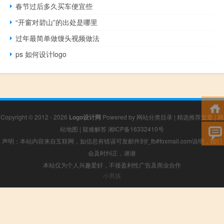
春节过后多久买车便宜些
“开窗对碧山”的出处是哪里
过年最简单做馒头视频做法
ps 如何设计logo
Copyright © 2012 - 2026
Logo设计网
Powered by
网站分类目录
|
精选推荐文章
|
网
站地图
|
疑难解答
湘ICP备16332410号
声明：本站内容来自互联网，如信息有错误可发邮件到f_fb#foxmail.com说明，我们
会及时纠正，谢谢
本站仅为个人兴趣爱好，不接盈利性广告及商业合作
小男孩