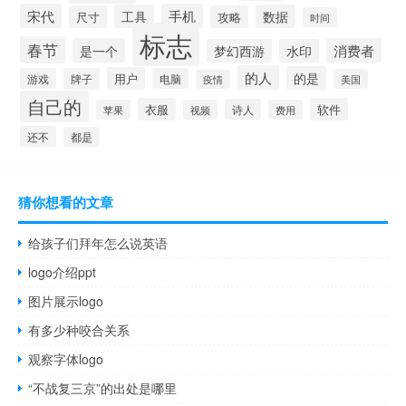
宋代
手机
工具
数据
尺寸
攻略
时间
标志
春节
是一个
消费者
梦幻西游
水印
的人
的是
用户
游戏
牌子
电脑
美国
疫情
自己的
衣服
软件
诗人
苹果
视频
费用
还不
都是
猜你想看的文章
给孩子们拜年怎么说英语
logo介绍ppt
图片展示logo
有多少种咬合关系
观察字体logo
“不战复三京”的出处是哪里