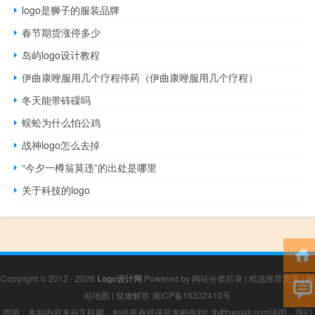
logo是狮子的服装品牌
春节期货涨停多少
岛屿logo设计教程
伊曲康唑服用几个疗程停药（伊曲康唑服用几个疗程）
冬天能带砗磲吗
蜈蚣为什么怕公鸡
战神logo怎么去掉
“今夕一樽翁莫违”的出处是哪里
关于科技的logo
Copyright © 2012 - 2026
Logo设计网
Powered by
网站分类目录
|
精选推荐文章
|
网
站地图
|
疑难解答
湘ICP备16332410号
声明：本站内容来自互联网，如信息有错误可发邮件到f_fb#foxmail.com说明，我们