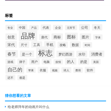
标签
公司
中国
冬天
代表
专业
企业
产品
元宵节
品牌
图标
创意
商标
图片
唐代
字体
宋代
手机
工具
数据
尺寸
攻略
时间
标志
春节
是一个
消费者
梦幻西游
水印
的人
的是
用户
游戏
牌子
电脑
美国
疫情
自己的
衣服
软件
诗人
苹果
视频
费用
还不
都是
猜你想看的文章
给老师拜年的动画片叫什么