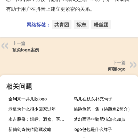
有助于用户在抖音上建立更紧密的关系。
网络标签：
共青团
标志
粉丝团
上一篇
顶尖logo案例
下一篇
何穗logo
相关问题
金利来一共几款logo
鸟儿在枝头补充句子
老板为什么很少回家过年
跳跳鱼第一集（跳跳鱼2简介）
永吉股份：烟标、酒盒、医药大麻收入增加前三季度归母净利润6052.84万元
梦幻西游坐骑肥猫怎么加点
新仙剑奇侠传隐藏攻略
logo包包是什么牌子