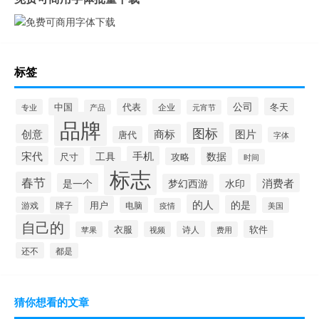
标签
公司
中国
冬天
代表
专业
企业
产品
元宵节
品牌
图标
创意
商标
图片
唐代
字体
宋代
手机
工具
数据
尺寸
攻略
时间
标志
春节
是一个
消费者
梦幻西游
水印
的人
的是
用户
游戏
牌子
电脑
美国
疫情
自己的
衣服
软件
诗人
苹果
视频
费用
还不
都是
猜你想看的文章