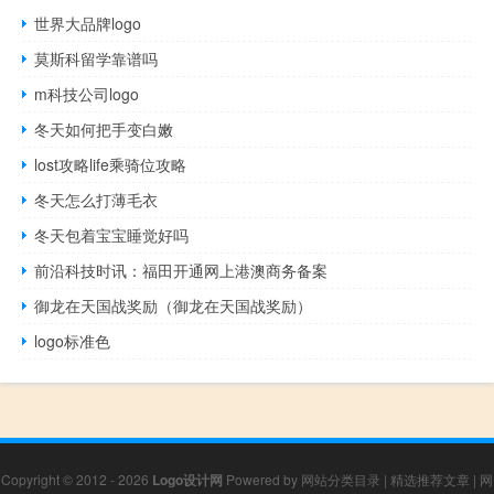
世界大品牌logo
莫斯科留学靠谱吗
m科技公司logo
冬天如何把手变白嫩
lost攻略life乘骑位攻略
冬天怎么打薄毛衣
冬天包着宝宝睡觉好吗
前沿科技时讯：福田开通网上港澳商务备案
御龙在天国战奖励（御龙在天国战奖励）
logo标准色
Copyright © 2012 - 2026
Logo设计网
Powered by
网站分类目录
|
精选推荐文章
|
网