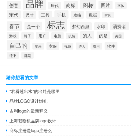
品牌
图标
创意
商标
图片
唐代
字体
宋代
手机
工具
数据
尺寸
攻略
时间
标志
春节
是一个
消费者
梦幻西游
水印
的人
的是
用户
游戏
牌子
电脑
美国
疫情
自己的
衣服
软件
诗人
苹果
视频
费用
还不
都是
猜你想看的文章
“君看莲出水”的出处是哪里
品牌LOGO设计婚礼
吉利logo的最新释义
上海裁断机品牌logo设计
商标注册是logo注册么