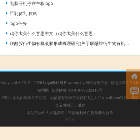
电脑开机停在主板logo
巨乳贫乳 攻略
logo任务
鸡你太美什么意思中文（鸡你太美什么意思）
联酰胺衍生物有机凝胶形成机理研究(关于联酰胺衍生物有机凝胶形成机理研究简述)
Copyright © 2012 - 2026
Logo设计网
Powered by
网站分类目录
|
精选推荐文章
|
网
站地图
|
疑难解答
湘ICP备16332410号
声明：本站内容来自互联网，如信息有错误可发邮件到f_fb#foxmail.com说明，我们
会及时纠正，谢谢
本站仅为个人兴趣爱好，不接盈利性广告及商业合作
小男孩