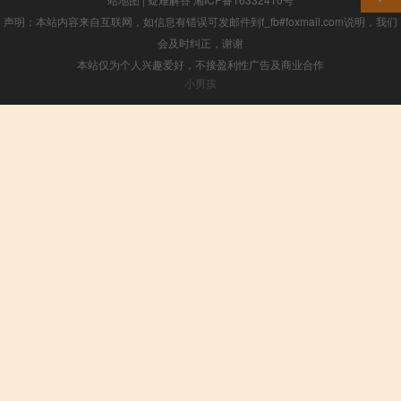
声明：本站内容来自互联网，如信息有错误可发邮件到f_fb#foxmail.com说明，我们
会及时纠正，谢谢
本站仅为个人兴趣爱好，不接盈利性广告及商业合作
小男孩