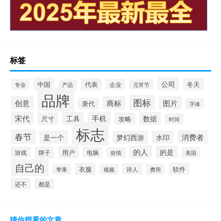
标签
公司
中国
冬天
代表
专业
企业
产品
元宵节
品牌
图标
创意
商标
图片
唐代
字体
宋代
手机
工具
数据
尺寸
攻略
时间
标志
春节
是一个
消费者
梦幻西游
水印
的人
的是
用户
游戏
牌子
电脑
美国
疫情
自己的
衣服
软件
诗人
苹果
视频
费用
还不
都是
猜你想看的文章