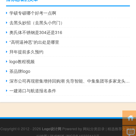
学硕专硕哪个好考一点啊
去黑头妙招（去黑头小窍门）
奥氏体不锈钢是304还是316
“高明逼神恶”的出处是哪里
拜年提前多久预约
logo教程视频
茶品牌logo
深市公司再现密集增持回购潮 先导智能、中集集团等多家龙头“接力”
一建港口与航道报名条件
Copyright © 2012 - 2026
Logo设计网
Powered by
网站分类目录
|
精选推荐文章
|
网
站地图
|
疑难解答
湘ICP备16332410号