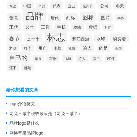
公司
中国
冬天
代表
专业
企业
产品
元宵节
品牌
图标
创意
商标
图片
唐代
字体
宋代
手机
工具
数据
尺寸
攻略
时间
标志
春节
是一个
消费者
梦幻西游
水印
的人
的是
用户
游戏
牌子
电脑
美国
疫情
自己的
衣服
软件
诗人
苹果
视频
费用
还不
都是
猜你想看的文章
logo介绍英文
两免三减半税收政策是（两免三减半）
品牌logo是什么
网络坚果品牌logo