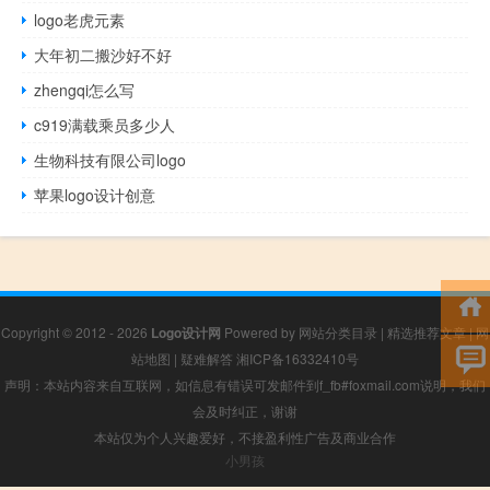
logo老虎元素
大年初二搬沙好不好
zhengqi怎么写
c919满载乘员多少人
生物科技有限公司logo
苹果logo设计创意
Copyright © 2012 - 2026
Logo设计网
Powered by
网站分类目录
|
精选推荐文章
|
网
站地图
|
疑难解答
湘ICP备16332410号
声明：本站内容来自互联网，如信息有错误可发邮件到f_fb#foxmail.com说明，我们
会及时纠正，谢谢
本站仅为个人兴趣爱好，不接盈利性广告及商业合作
小男孩