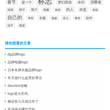
标志
春节
是一个
消费者
梦幻西游
水印
的人
的是
用户
游戏
牌子
电脑
美国
疫情
自己的
衣服
软件
诗人
苹果
视频
费用
还不
都是
猜你想看的文章
dg品牌logo
品牌电脑logo
日本名牌衣服品牌logo
冬天放什么盆景好养活
2konline攻略
logo是火烈鸟
额还有几天就过年了
车违停去哪交罚款