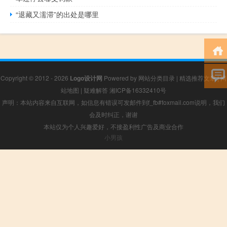
“退藏又濡滞”的出处是哪里
Copyright © 2012 - 2026
Logo设计网
Powered by
网站分类目录
|
精选推荐文章
|
网
站地图
|
疑难解答
湘ICP备16332410号
声明：本站内容来自互联网，如信息有错误可发邮件到f_fb#foxmail.com说明，我们
会及时纠正，谢谢
本站仅为个人兴趣爱好，不接盈利性广告及商业合作
小男孩