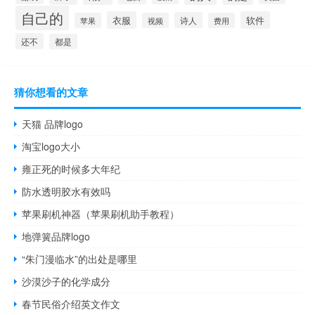
自己的
衣服
软件
诗人
苹果
视频
费用
还不
都是
猜你想看的文章
天猫 品牌logo
淘宝logo大小
雍正死的时候多大年纪
防水透明胶水有效吗
苹果刷机神器（苹果刷机助手教程）
地弹簧品牌logo
“朱门漫临水”的出处是哪里
沙漠沙子的化学成分
春节民俗介绍英文作文