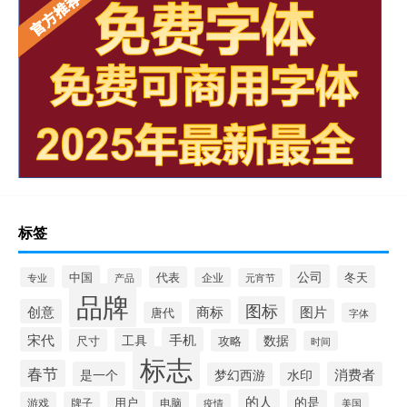
标签
公司
中国
冬天
代表
专业
企业
产品
元宵节
品牌
图标
创意
商标
图片
唐代
字体
宋代
手机
工具
数据
尺寸
攻略
时间
标志
春节
是一个
消费者
梦幻西游
水印
的人
的是
用户
游戏
牌子
电脑
美国
疫情