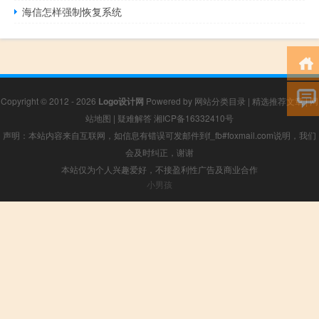
海信怎样强制恢复系统
Copyright © 2012 - 2026
Logo设计网
Powered by
网站分类目录
|
精选推荐文章
|
网
站地图
|
疑难解答
湘ICP备16332410号
声明：本站内容来自互联网，如信息有错误可发邮件到f_fb#foxmail.com说明，我们
会及时纠正，谢谢
本站仅为个人兴趣爱好，不接盈利性广告及商业合作
小男孩