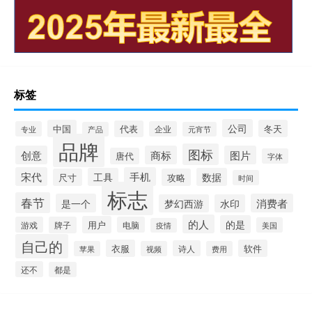
标签
公司
中国
冬天
代表
专业
企业
产品
元宵节
品牌
图标
创意
商标
图片
唐代
字体
宋代
手机
工具
数据
尺寸
攻略
时间
标志
春节
是一个
消费者
梦幻西游
水印
的人
的是
用户
游戏
牌子
电脑
美国
疫情
自己的
衣服
软件
诗人
苹果
视频
费用
还不
都是