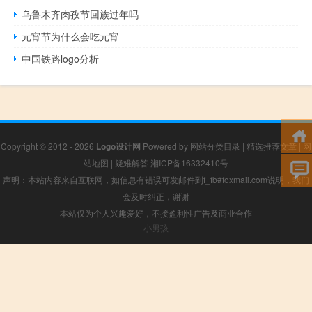
乌鲁木齐肉孜节回族过年吗
元宵节为什么会吃元宵
中国铁路logo分析
Copyright © 2012 - 2026
Logo设计网
Powered by
网站分类目录
|
精选推荐文章
|
网
站地图
|
疑难解答
湘ICP备16332410号
声明：本站内容来自互联网，如信息有错误可发邮件到f_fb#foxmail.com说明，我们
会及时纠正，谢谢
本站仅为个人兴趣爱好，不接盈利性广告及商业合作
小男孩