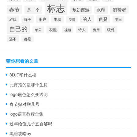
标志
春节
是一个
消费者
梦幻西游
水印
的人
的是
用户
游戏
牌子
电脑
美国
疫情
自己的
衣服
软件
诗人
苹果
视频
费用
还不
都是
猜你想看的文章
3D打印什么梗
元宵指的是哪个生肖
logo底色怎么变透明
春节贴对联几号
logo语言教程全集
过年给侄儿子五百够吗
黑暗攻略by