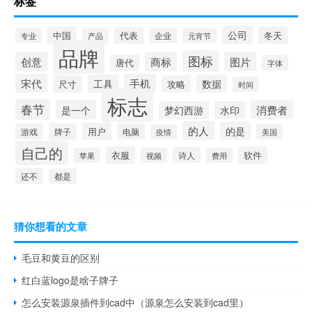
标签
公司
中国
冬天
代表
专业
企业
产品
元宵节
品牌
图标
创意
商标
图片
唐代
字体
宋代
手机
工具
数据
尺寸
攻略
时间
标志
春节
是一个
消费者
梦幻西游
水印
的人
的是
用户
游戏
牌子
电脑
美国
疫情
自己的
衣服
软件
诗人
苹果
视频
费用
还不
都是
猜你想看的文章
毛豆和黄豆的区别
红白蓝logo是啥子牌子
怎么安装源泉插件到cad中（源泉怎么安装到cad里）