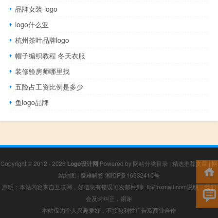
品牌女装 logo
logo什么亚
杭州茶叶品牌logo
帽子编织教程 冬天衣服
装修验房师哪里找
五险占工资比例是多少
鱼logo品牌
Copyright © 2012 - 2026
Logo设计网
Powered by
网站分类目录
|
精选推荐文章
|
网
站地图
|
疑难解答
湘ICP备16332410号
声明：本站内容来自互联网，如信息有错误可发邮件到f_fb#foxmail.com说明，我们
会及时纠正，谢谢
本站仅为个人兴趣爱好，不接盈利性广告及商业合作