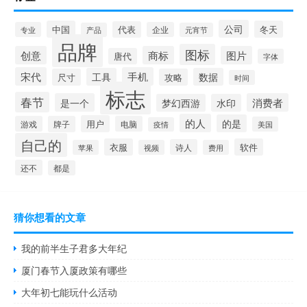
公司
中国
冬天
代表
专业
企业
产品
元宵节
品牌
图标
创意
商标
图片
唐代
字体
宋代
手机
工具
数据
尺寸
攻略
时间
标志
春节
是一个
消费者
梦幻西游
水印
的人
的是
用户
游戏
牌子
电脑
美国
疫情
自己的
衣服
软件
诗人
苹果
视频
费用
还不
都是
猜你想看的文章
我的前半生子君多大年纪
厦门春节入厦政策有哪些
大年初七能玩什么活动