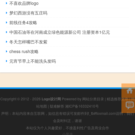
不喜欢品牌logo
梦幻西游没有五庄吗
前线任务4攻略
中国石油等在河南成立绿色能源新公司 注册资本1亿元
冬天怎样嘴巴不发紫
chess rush攻略
元宵节早上不能洗头发吗
Copyright © 2012 - 2026
Logo设计网
Powered by
网站分类目录
|
精选推荐文章
|
网
站地图
|
疑难解答
湘ICP备16332410号
声明：本站内容来自互联网，如信息有错误可发邮件到f_fb#foxmail.com说明，我们
会及时纠正，谢谢
本站仅为个人兴趣爱好，不接盈利性广告及商业合作
小男孩