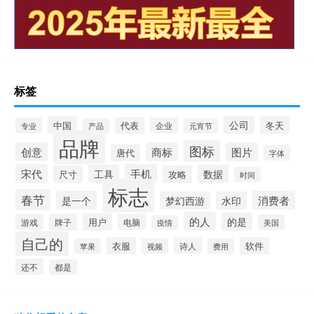
标签
公司
中国
冬天
代表
专业
企业
产品
元宵节
品牌
图标
创意
商标
图片
唐代
字体
宋代
手机
工具
数据
尺寸
攻略
时间
标志
春节
是一个
消费者
梦幻西游
水印
的人
的是
用户
游戏
牌子
电脑
美国
疫情
自己的
衣服
软件
诗人
苹果
视频
费用
还不
都是