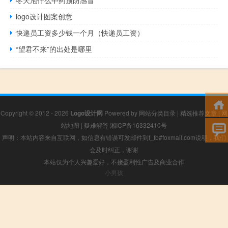
logo设计图案创意
快递员工资多少钱一个月（快递员工资）
“望君不来”的出处是哪里
Copyright © 2012 - 2026
Logo设计网
Powered by
网站分类目录
|
精选推荐文章
|
网
站地图
|
疑难解答
湘ICP备16332410号
声明：本站内容来自互联网，如信息有错误可发邮件到f_fb#foxmail.com说明，我们
会及时纠正，谢谢
本站仅为个人兴趣爱好，不接盈利性广告及商业合作
小男孩