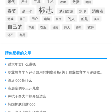
宋代
手机
工具
数据
尺寸
攻略
时间
标志
春节
是一个
消费者
梦幻西游
水印
的人
的是
用户
游戏
牌子
电脑
美国
疫情
自己的
衣服
软件
诗人
苹果
视频
费用
还不
都是
猜你想看的文章
过大年卖什么赚钱
职业教育学习评价效用的制度分析(关于职业教育学习评价效用的制度分析简述)
酒店logo是什么
高层空调冬天开几度
鼻拭子多大年龄开始适合
韩国护肤品牌logo
冬天泡什么中药预防感冒