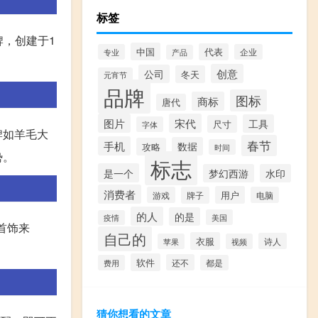
标签
牌，创建于1
中国
代表
专业
企业
产品
创意
公司
冬天
元宵节
品牌
图标
商标
唐代
图片
宋代
工具
尺寸
字体
牌如羊毛大
春节
手机
数据
攻略
时间
势。
标志
是一个
梦幻西游
水印
消费者
用户
游戏
牌子
电脑
的人
的是
美国
疫情
首饰来
自己的
衣服
诗人
苹果
视频
软件
还不
费用
都是
猜你想看的文章