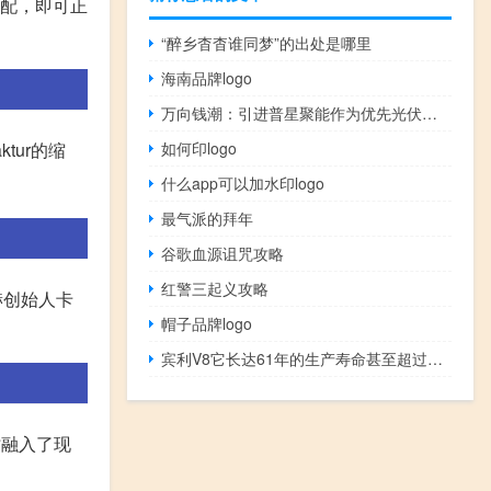
匹配，即可正
“醉乡杳杳谁同梦”的出处是哪里
海南品牌logo
万向钱潮：引进普星聚能作为优先光伏发电项目合作伙伴
tur的缩
如何印logo
什么app可以加水印logo
最气派的拜年
谷歌血源诅咒攻略
红警三起义攻略
赫创始人卡
帽子品牌logo
宾利V8它长达61年的生产寿命甚至超过了最初的雪佛兰小型V8
时融入了现