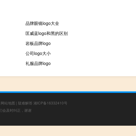
品牌眼镜logo大全
匡威蓝logo和黑的区别
岩板品牌logo
公司logo大小
礼服品牌logo
|
网站地图
|
疑难解答
湘ICP备16332410号
，我们会及时纠正，谢谢