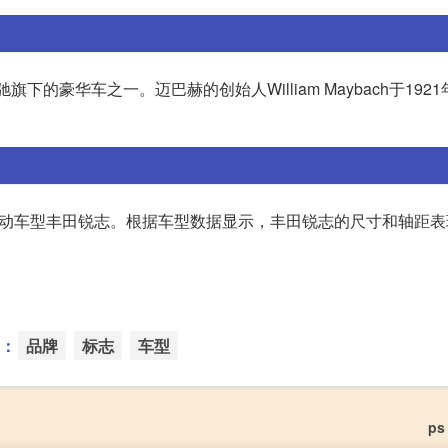
的豪华车之一。迈巴赫的创始人William Maybach于192
轮驱动车型丰田锐志。根据车型数据显示，丰田锐志的尺寸和轴距
：
品牌
标志
车型
ps