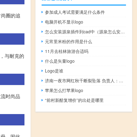
参加成人考试需要满足什么条件
时尚圈的追
电脑开机不显示logo
怎么安装源泉插件到cad中（源泉怎么安装到cad里）
元宵里米粉的作用是什么
11月去桂林旅游合适吗
母，与耐克的
什么是矢量logo
Logo是谁
济南一夜市网红秋千断裂坠落 负责人：钢材质量问题 到底什么情况呢
苹果怎么打苹果logo
主流时尚品
“前村新醅复增价”的出处是哪里
字母，因此