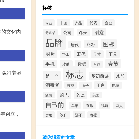
标签
中国
代表
专业
企业
产品
向往的文化内
创意
公司
冬天
元宵节
品牌
图标
商标
唐代
图片
宋代
工具
尺寸
字体
春节
手机
数据
攻略
时间
标志
，象征着品
是一个
梦幻西游
水印
消费者
用户
游戏
牌子
电脑
的人
的是
美国
疫情
自己的
衣服
诗人
苹果
视频
83年创立，
软件
还不
费用
都是
猜你想看的文章