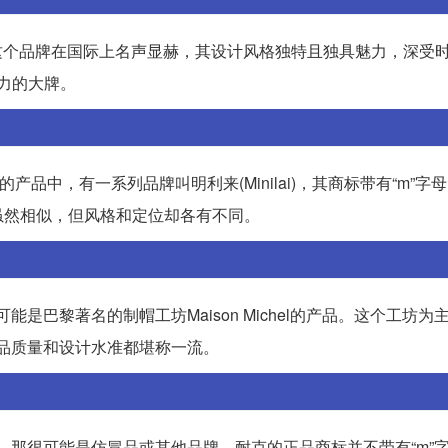
士服装。这个品牌在国际上名声显赫，其设计风格独特且独具魅力，深受
响力的大牌。
产品中，有一系列品牌叫明利来(Minilai)，其商标带有“m”字
虽然相似，但风格和定位却各有不同。
是巴黎著名的制帽工坊Maison Michel的产品。这个工坊为
的产品质量和设计水准都堪称一流。
，那很可能是仿冒品或其他品牌。耐克的正品商标并不带有“m”