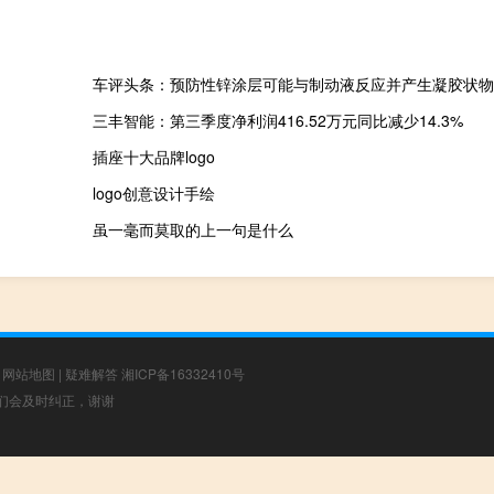
车评头条：预防性锌涂层可能与制动液反应并产生凝胶状物
三丰智能：第三季度净利润416.52万元同比减少14.3%
插座十大品牌logo
logo创意设计手绘
虽一毫而莫取的上一句是什么
|
网站地图
|
疑难解答
湘ICP备16332410号
，我们会及时纠正，谢谢