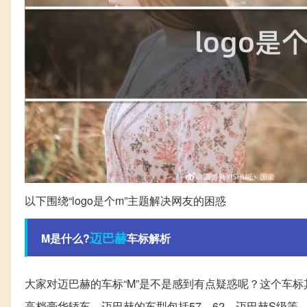
以下围绕“logo是个m”主题解决网友的困惑
迈巴赫
M是什么?
车标解析
大家对迈巴赫的车标“M”是不是感到有点疑惑呢？这个车标其实
高档豪华轿车。迈巴赫的车型包括57、62、迈巴赫S级