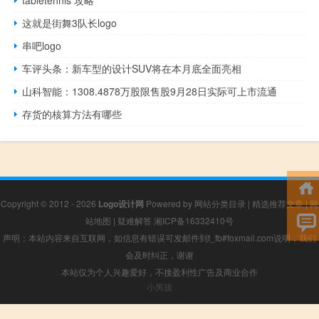
这就是街舞3队长logo
串吧logo
车评头条：新车型的设计SUV将在本月底全面亮相
山科智能：1308.4878万股限售股9月28日实际可上市流通
存货的核算方法有哪些
Copyright © 2012 - 2026
Logo设计网
Powered by
网站分类目录
|
精选推荐文章
|
网
站地图
|
疑难解答
湘ICP备16332410号
声明：本站内容来自互联网，如信息有错误可发邮件到f_fb#foxmail.com说明，我们
会及时纠正，谢谢
本站仅为个人兴趣爱好，不接盈利性广告及商业合作
小男孩