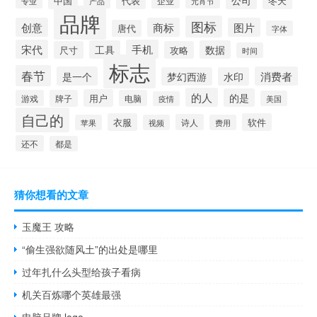
中国
冬天
代表
专业
企业
产品
元宵节
品牌
图标
创意
商标
图片
唐代
字体
宋代
手机
工具
数据
尺寸
攻略
时间
标志
春节
是一个
消费者
梦幻西游
水印
的人
的是
用户
游戏
牌子
电脑
美国
疫情
自己的
衣服
软件
诗人
苹果
视频
费用
还不
都是
猜你想看的文章
玉魔王 攻略
“偷生强欲随风土”的出处是哪里
过年扎什么头型给孩子看病
机关百炼哪个英雄最强
电脑品牌 logo