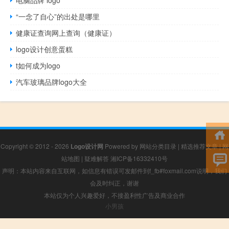
“一念了自心”的出处是哪里
健康证查询网上查询（健康证）
logo设计创意蛋糕
t如何成为logo
汽车玻璃品牌logo大全
Copyright © 2012 - 2026
Logo设计网
Powered by
网站分类目录
|
精选推荐文章
|
网
站地图
|
疑难解答
湘ICP备16332410号
声明：本站内容来自互联网，如信息有错误可发邮件到f_fb#foxmail.com说明，我们
会及时纠正，谢谢
本站仅为个人兴趣爱好，不接盈利性广告及商业合作
小男孩