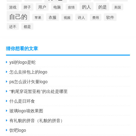
的人
的是
用户
游戏
牌子
电脑
美国
疫情
自己的
衣服
软件
诗人
苹果
视频
费用
还不
都是
猜你想看的文章
ysl的logo是蛇
怎么去掉包上的logo
ps怎么设计矢量logo
“豹尾穿花暂亚枪”的出处是哪里
什么是日环食
玻璃logo墙效果图
有礼貌的拼音（礼貌的拼音）
饮吧logo