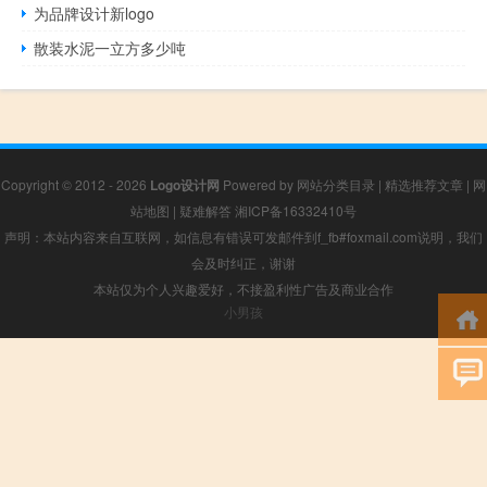
为品牌设计新logo
散装水泥一立方多少吨
Copyright © 2012 - 2026
Logo设计网
Powered by
网站分类目录
|
精选推荐文章
|
网
站地图
|
疑难解答
湘ICP备16332410号
声明：本站内容来自互联网，如信息有错误可发邮件到f_fb#foxmail.com说明，我们
会及时纠正，谢谢
本站仅为个人兴趣爱好，不接盈利性广告及商业合作
小男孩