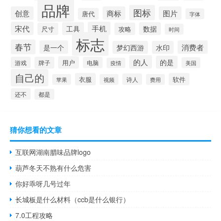
品牌
图标
创意
商标
图片
唐代
字体
宋代
手机
工具
数据
尺寸
攻略
时间
标志
春节
是一个
消费者
梦幻西游
水印
的人
的是
用户
游戏
牌子
电脑
美国
疫情
自己的
衣服
软件
诗人
苹果
视频
费用
还不
都是
猜你想看的文章
互联网湖南腊味品牌logo
葫芦冬天不熟有什么危害
你好乖呀几号过年
长城板是什么材料（ccb是什么银行）
7.0工程攻略