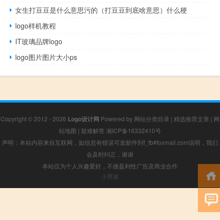
女生打豆豆是什么意思污的（打豆豆到底啥意思）什么梗
logo样机教程
IT玻璃品牌logo
logo图片图片大小ps
Copyright © 2012 - 2026
Logo设计网
Powered by
网站分类目录
|
精选推荐文章
|
网
站地图
|
疑难解答
湘ICP备16332410号
声明：本站内容来自互联网，如信息有错误可发邮件到f_fb#foxmail.com说明，我们
会及时纠正，谢谢
本站仅为个人兴趣爱好，不接盈利性广告及商业合作
小男孩