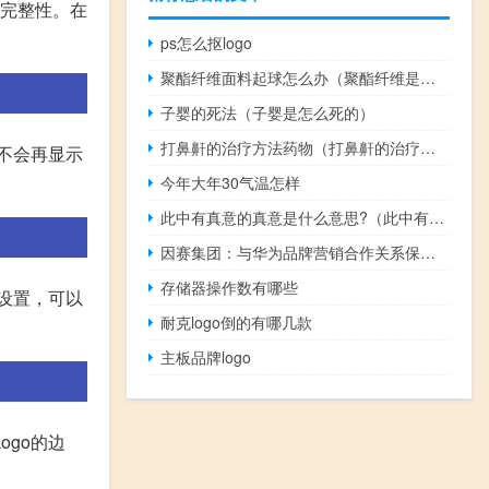
面完整性。在
ps怎么抠logo
聚酯纤维面料起球怎么办（聚酯纤维是什么面料起球）
子婴的死法（子婴是怎么死的）
打鼻鼾的治疗方法药物（打鼻鼾的治疗方法）
就不会再显示
今年大年30气温怎样
此中有真意的真意是什么意思?（此中有真意的真意指什么）
因赛集团：与华为品牌营销合作关系保持长期稳定
存储器操作数有哪些
印设置，可以
耐克logo倒的有哪几款
主板品牌logo
go的边