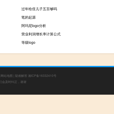
过年给侄儿子五百够吗
笔的起源
阿玛尼logo分析
营业利润增长率计算公式
等级logo
|
网站地图
|
疑难解答
湘ICP备16332410号
，我们会及时纠正，谢谢