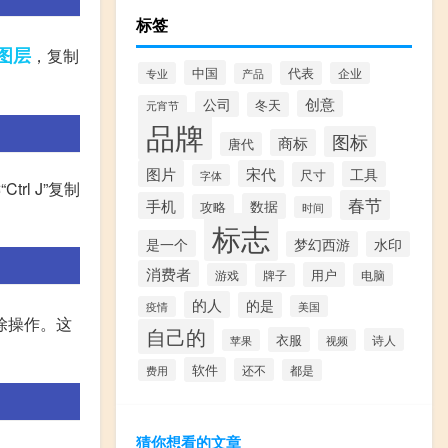
标签
图层
，复制
中国
代表
专业
企业
产品
创意
公司
冬天
元宵节
品牌
图标
商标
唐代
图片
宋代
工具
尺寸
字体
l J”复制
春节
手机
数据
攻略
时间
标志
是一个
梦幻西游
水印
消费者
用户
游戏
牌子
电脑
的人
的是
美国
疫情
除操作。这
自己的
衣服
诗人
苹果
视频
软件
还不
费用
都是
猜你想看的文章