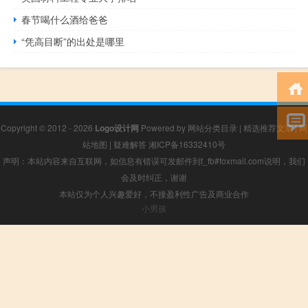
春节喝什么酒给爸爸
“凭高目断”的出处是哪里
Copyright © 2012 - 2026
Logo设计网
Powered by
网站分类目录
|
精选推荐文章
|
网
站地图
|
疑难解答
湘ICP备16332410号
声明：本站内容来自互联网，如信息有错误可发邮件到f_fb#foxmail.com说明，我们
会及时纠正，谢谢
本站仅为个人兴趣爱好，不接盈利性广告及商业合作
小男孩