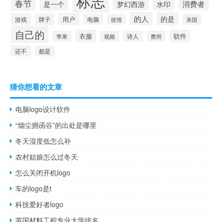
标志
春节
是一个
消费者
梦幻西游
水印
的人
的是
用户
游戏
牌子
电脑
美国
疫情
自己的
衣服
软件
诗人
苹果
视频
费用
还不
都是
猜你想看的文章
电脑logo设计软件
“烟尘拥函谷”的出处是哪里
冬天湿度低怎么补
农村姑娘怎么过冬天
怎么关闭开机logo
车的logo是t
科技爱好者logo
英国材料工程专业大学排名