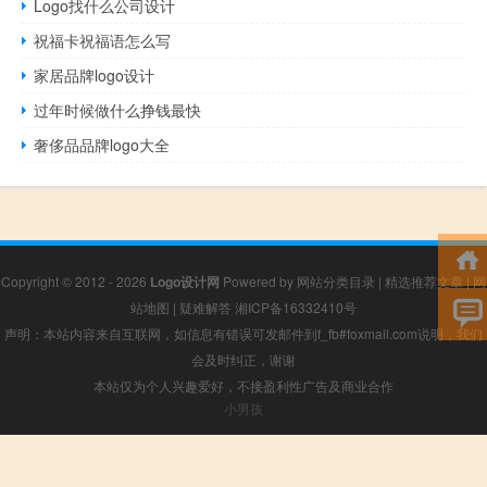
Logo找什么公司设计
祝福卡祝福语怎么写
家居品牌logo设计
过年时候做什么挣钱最快
奢侈品品牌logo大全
Copyright © 2012 - 2026
Logo设计网
Powered by
网站分类目录
|
精选推荐文章
|
网
站地图
|
疑难解答
湘ICP备16332410号
声明：本站内容来自互联网，如信息有错误可发邮件到f_fb#foxmail.com说明，我们
会及时纠正，谢谢
本站仅为个人兴趣爱好，不接盈利性广告及商业合作
小男孩