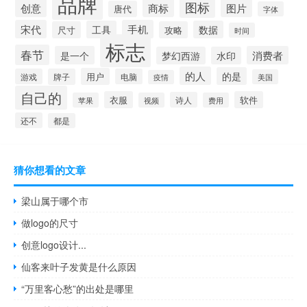
品牌
图标
创意
商标
图片
唐代
字体
宋代
手机
工具
数据
尺寸
攻略
时间
标志
春节
是一个
消费者
梦幻西游
水印
的人
的是
用户
游戏
牌子
电脑
美国
疫情
自己的
衣服
软件
诗人
苹果
视频
费用
还不
都是
猜你想看的文章
梁山属于哪个市
做logo的尺寸
创意logo设计...
仙客来叶子发黄是什么原因
“万里客心愁”的出处是哪里