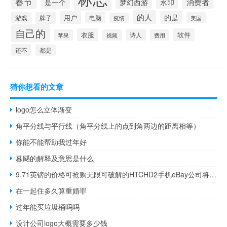
春节
是一个
消费者
梦幻西游
水印
的人
的是
用户
游戏
牌子
电脑
美国
疫情
自己的
衣服
软件
诗人
苹果
视频
费用
还不
都是
猜你想看的文章
logo怎么立体渐变
角平分线与平行线（角平分线上的点到角两边的距离相等）
你能不能帮助我过年好
暮颸的解释及意思是什么
9.71英镑的价格可抢购无限可破解的HTCHD2手机eBay公司将免费送货
在一起住多久算重婚罪
过年能买垃圾桶吗吗
设计公司logo大概需要多少钱