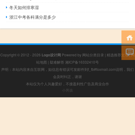
冬天如何排寒湿
浙江中考各科满分是多少
Copyright © 2012 - 2026
Logo设计网
Powered by
网站分类目录
|
精选推荐文章
|
网
站地图
|
疑难解答
湘ICP备16332410号
声明：本站内容来自互联网，如信息有错误可发邮件到f_fb#foxmail.com说明，我们
会及时纠正，谢谢
本站仅为个人兴趣爱好，不接盈利性广告及商业合作
小男孩