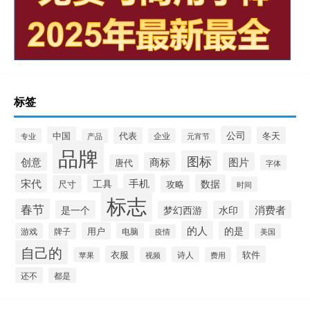
标签
公司
中国
冬天
代表
专业
企业
产品
元宵节
品牌
图标
创意
商标
图片
唐代
字体
宋代
手机
工具
数据
尺寸
攻略
时间
标志
春节
是一个
消费者
梦幻西游
水印
的人
的是
用户
游戏
牌子
电脑
美国
疫情
自己的
衣服
软件
诗人
苹果
视频
费用
还不
都是