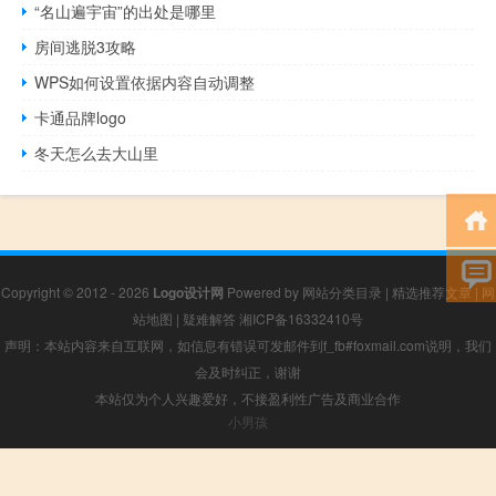
“名山遍宇宙”的出处是哪里
房间逃脱3攻略
WPS如何设置依据内容自动调整
卡通品牌logo
冬天怎么去大山里
Copyright © 2012 - 2026
Logo设计网
Powered by
网站分类目录
|
精选推荐文章
|
网
站地图
|
疑难解答
湘ICP备16332410号
声明：本站内容来自互联网，如信息有错误可发邮件到f_fb#foxmail.com说明，我们
会及时纠正，谢谢
本站仅为个人兴趣爱好，不接盈利性广告及商业合作
小男孩