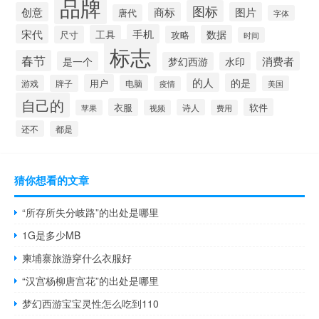
品牌
图标
创意
商标
图片
唐代
字体
宋代
手机
工具
数据
尺寸
攻略
时间
标志
春节
是一个
消费者
梦幻西游
水印
的人
的是
用户
游戏
牌子
电脑
美国
疫情
自己的
衣服
软件
诗人
苹果
视频
费用
还不
都是
猜你想看的文章
“所存所失分岐路”的出处是哪里
1G是多少MB
柬埔寨旅游穿什么衣服好
“汉宫杨柳唐宫花”的出处是哪里
梦幻西游宝宝灵性怎么吃到110