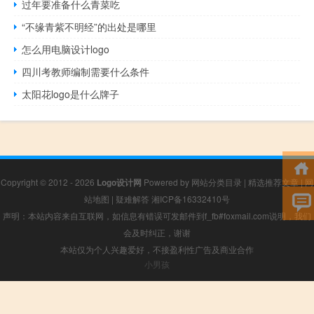
过年要准备什么青菜吃
“不缘青紫不明经”的出处是哪里
怎么用电脑设计logo
四川考教师编制需要什么条件
太阳花logo是什么牌子
Copyright © 2012 - 2026
Logo设计网
Powered by
网站分类目录
|
精选推荐文章
|
网
站地图
|
疑难解答
湘ICP备16332410号
声明：本站内容来自互联网，如信息有错误可发邮件到f_fb#foxmail.com说明，我们
会及时纠正，谢谢
本站仅为个人兴趣爱好，不接盈利性广告及商业合作
小男孩