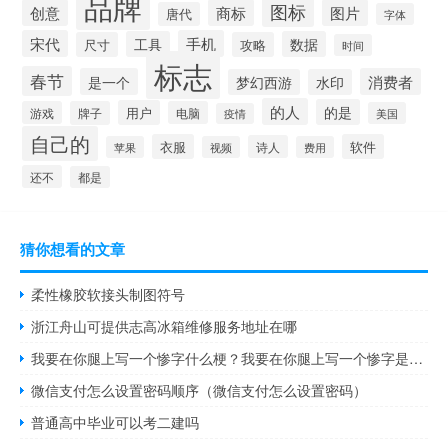
品牌
图标
创意
商标
图片
唐代
字体
宋代
手机
工具
数据
尺寸
攻略
时间
标志
春节
是一个
消费者
梦幻西游
水印
的人
的是
用户
游戏
牌子
电脑
美国
疫情
自己的
衣服
软件
诗人
苹果
视频
费用
还不
都是
猜你想看的文章
柔性橡胶软接头制图符号
浙江舟山可提供志高冰箱维修服务地址在哪
我要在你腿上写一个惨字什么梗？我要在你腿上写一个惨字是什么意思什么梗
微信支付怎么设置密码顺序（微信支付怎么设置密码）
普通高中毕业可以考二建吗