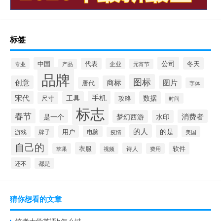
标签
公司
中国
冬天
代表
专业
企业
产品
元宵节
品牌
图标
创意
商标
图片
唐代
字体
宋代
手机
工具
数据
尺寸
攻略
时间
标志
春节
是一个
消费者
梦幻西游
水印
的人
的是
用户
游戏
牌子
电脑
美国
疫情
自己的
衣服
软件
诗人
苹果
视频
费用
还不
都是
猜你想看的文章
统考大学英语b怎么过