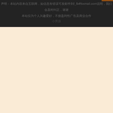
声明：本站内容来自互联网，如信息有错误可发邮件到f_fb#foxmail.com说明，我们
会及时纠正，谢谢
本站仅为个人兴趣爱好，不接盈利性广告及商业合作
小男孩