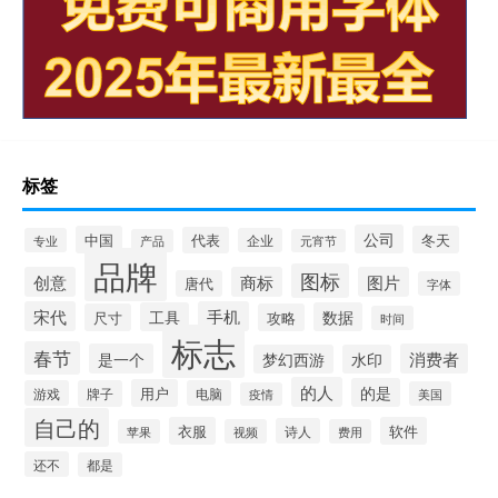
标签
公司
中国
冬天
代表
专业
企业
产品
元宵节
品牌
图标
创意
商标
图片
唐代
字体
宋代
手机
工具
数据
尺寸
攻略
时间
标志
春节
是一个
消费者
梦幻西游
水印
的人
的是
用户
游戏
牌子
电脑
美国
疫情
自己的
衣服
软件
诗人
苹果
视频
费用
还不
都是