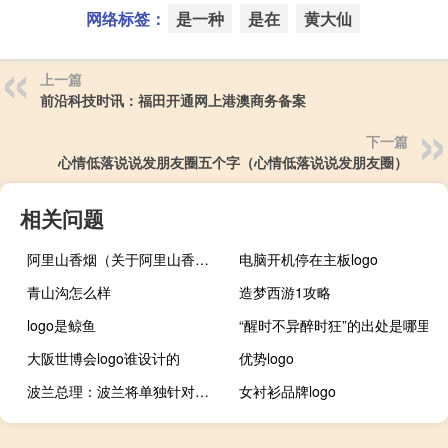
网络标签：
是一种
是在
黄大仙
上一篇
前沿科技时讯：福田开通网上港澳商务备案
下一篇
心情低落说说发朋友圈五个字（心情低落说说发朋友圈）
相关问题
阿里山香烟（关于阿里山香烟的介绍）
电脑开机停在主板logo
青山沟怎么样
造梦西游1攻略
logo是鲸鱼
“醒时不异醉时狂”的出处是哪里
大阪世博会logo谁设计的
优势logo
波兰总理：波兰将单独针对乌克兰粮食贯彻自己国家的进口禁令
女衬衫品牌logo