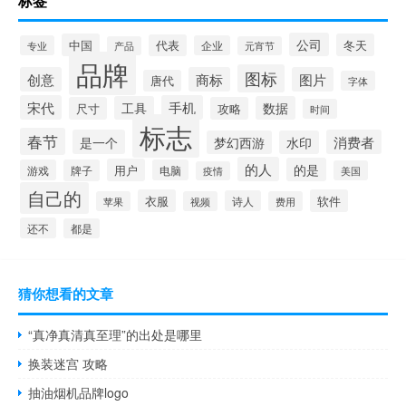
标签
公司
中国
冬天
代表
专业
企业
产品
元宵节
品牌
图标
创意
商标
图片
唐代
字体
宋代
手机
工具
数据
尺寸
攻略
时间
标志
春节
是一个
消费者
梦幻西游
水印
的人
的是
用户
游戏
牌子
电脑
美国
疫情
自己的
衣服
软件
诗人
苹果
视频
费用
还不
都是
猜你想看的文章
“真净真清真至理”的出处是哪里
换装迷宫 攻略
抽油烟机品牌logo