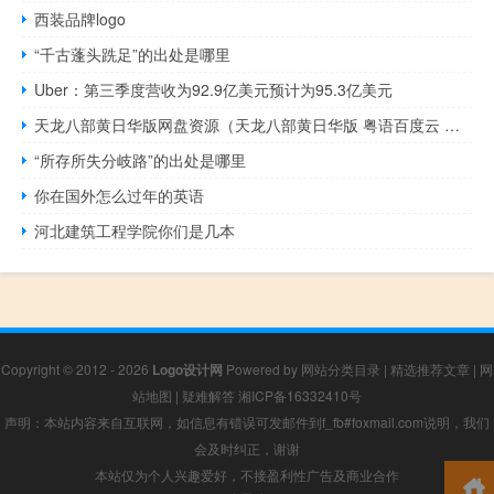
西装品牌logo
“千古蓬头跣足”的出处是哪里
Uber：第三季度营收为92.9亿美元预计为95.3亿美元
天龙八部黄日华版网盘资源（天龙八部黄日华版 粤语百度云 谢谢）
“所存所失分岐路”的出处是哪里
你在国外怎么过年的英语
河北建筑工程学院你们是几本
Copyright © 2012 - 2026
Logo设计网
Powered by
网站分类目录
|
精选推荐文章
|
网
站地图
|
疑难解答
湘ICP备16332410号
声明：本站内容来自互联网，如信息有错误可发邮件到f_fb#foxmail.com说明，我们
会及时纠正，谢谢
本站仅为个人兴趣爱好，不接盈利性广告及商业合作