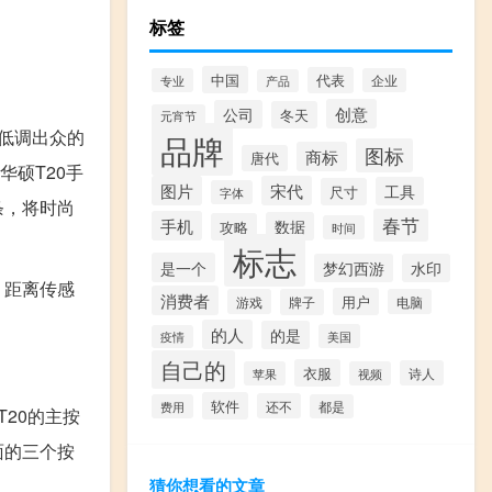
标签
中国
代表
专业
企业
产品
创意
公司
冬天
元宵节
低调出众的
品牌
图标
商标
唐代
硕T20手
图片
宋代
工具
尺寸
字体
条，将时尚
春节
手机
数据
攻略
时间
标志
是一个
梦幻西游
水印
、距离传感
消费者
用户
游戏
牌子
电脑
的人
的是
美国
疫情
自己的
衣服
诗人
苹果
视频
软件
还不
费用
都是
20的主按
面的三个按
猜你想看的文章