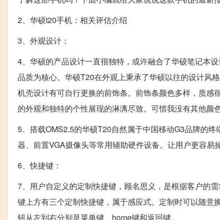
2、华硕t20手机：相关评估介绍
3、外观设计：
4、华硕的产品设计一直很独特，或许融合了华硕笔记本
品质为核心。华硕T20在外观上秉承了华硕以往的设计风
机壳设计有可自行更换的前饰条。前饰条颜色多样，质感
的外观和独特的个性展现的淋漓尽致。可惜我没有其他颜色
5、搭载OMS2.5的华硕T20自然属于中国移动G3品牌
器、前置VGA摄像头等常用辅助硬件设备。让用户更容易操
6、快捷键：
7、用户自定义的定制快捷键，顾名思义，是根据客户的需
键上方有三个定制快捷键，属于感应式。定制时可以随意
钮从左到右分别是菜单键、home键和返回键。