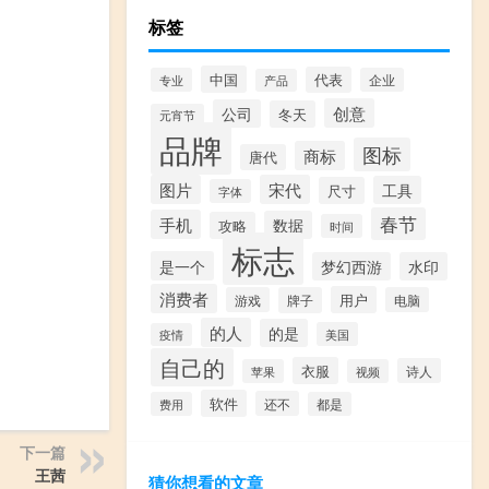
标签
中国
代表
专业
企业
产品
创意
公司
冬天
元宵节
品牌
图标
商标
唐代
图片
宋代
工具
尺寸
字体
春节
手机
数据
攻略
时间
标志
是一个
梦幻西游
水印
消费者
用户
游戏
牌子
电脑
的人
的是
美国
疫情
自己的
衣服
诗人
苹果
视频
软件
还不
费用
都是
下一篇
王茜
猜你想看的文章