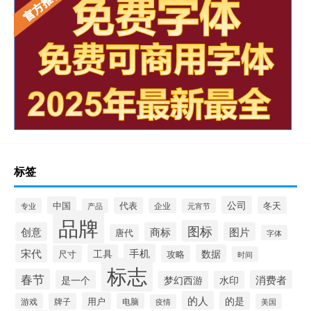
标签
公司
中国
冬天
代表
专业
企业
产品
元宵节
品牌
图标
创意
商标
图片
唐代
字体
宋代
手机
工具
数据
尺寸
攻略
时间
标志
春节
是一个
消费者
梦幻西游
水印
的人
的是
用户
游戏
牌子
电脑
美国
疫情