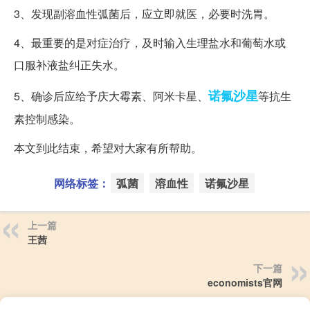
3、发现副溶血性弧菌后，应立即就医，必要时洗胃。
4、最重要的是对症治疗，及时输入生理盐水和葡萄水或
口服补液盐纠正失水。
诺氟沙星
5、确诊后应给予庆大霉素、阿米卡星、
等抗生
素控制感染。
本文到此结束，希望对大家有所帮助。
网络标签：
弧菌
溶血性
诺氟沙星
上一篇
王茜
下一篇
economists官网