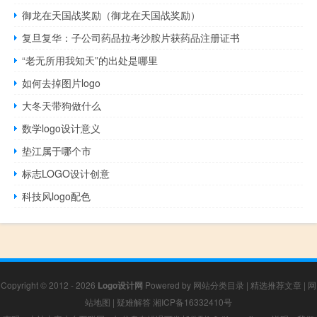
御龙在天国战奖励（御龙在天国战奖励）
复旦复华：子公司药品拉考沙胺片获药品注册证书
“老无所用我知天”的出处是哪里
如何去掉图片logo
大冬天带狗做什么
数学logo设计意义
垫江属于哪个市
标志LOGO设计创意
科技风logo配色
Copyright © 2012 - 2026
Logo设计网
Powered by
网站分类目录
|
精选推荐文章
|
网
站地图
|
疑难解答
湘ICP备16332410号