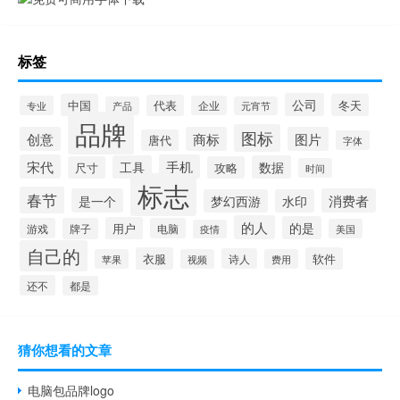
标签
公司
中国
冬天
代表
专业
企业
产品
元宵节
品牌
图标
创意
商标
图片
唐代
字体
宋代
手机
工具
数据
尺寸
攻略
时间
标志
春节
是一个
消费者
梦幻西游
水印
的人
的是
用户
游戏
牌子
电脑
美国
疫情
自己的
衣服
软件
诗人
苹果
视频
费用
还不
都是
猜你想看的文章
电脑包品牌logo