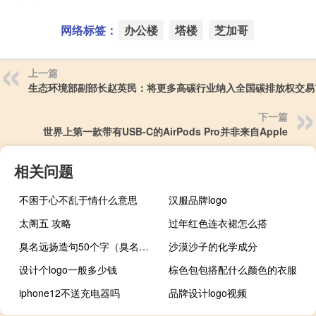
网络标签：
办公楼
塔楼
芝加哥
上一篇
生态环境部副部长赵英民：将更多高碳行业纳入全国碳排放权交易
下一篇
世界上第一款带有USB-C的AirPods Pro并非来自Apple
相关问题
不困于心不乱于情什么意思
汉服品牌logo
太阁五 攻略
过年红色连衣裙怎么搭
臭名远扬造句50个字（臭名远扬造句）
沙漠沙子的化学成分
设计个logo一般多少钱
棕色包包搭配什么颜色的衣服
iphone12不送充电器吗
品牌设计logo视频