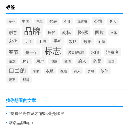
标签
公司
中国
冬天
代表
专业
企业
产品
元宵节
品牌
图标
创意
商标
图片
唐代
字体
宋代
手机
工具
数据
尺寸
攻略
时间
标志
春节
是一个
消费者
梦幻西游
水印
的人
的是
用户
游戏
牌子
电脑
美国
疫情
自己的
衣服
软件
诗人
苹果
视频
费用
还不
都是
猜你想看的文章
“剩费登高作赋才”的出处是哪里
著名品牌logo