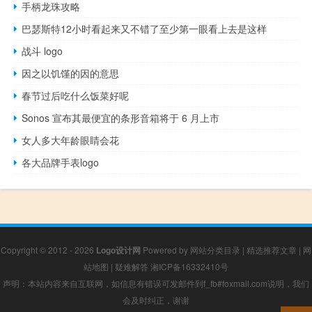
手柄龙珠攻略
巴瑟斯特12小时看起来又不错了至少第一眼看上去是这样
战斗 logo
因之以饥馑的因的意思
春节过后吃什么饭菜好呢
Sonos 宣布其最便宜的条形音箱将于 6 月上市
女人多大年龄眼睛会花
各大品牌手表logo
Copyright © 2012 - 2026
Logo设计网
Powered by
网站分类目录
|
精选推荐文章
|
网
站地图
|
疑难解答
湘ICP备16332410号
声明：本站内容来自互联网，如信息有错误可发邮件到f_fb#foxmail.com说明，我们
会及时纠正，谢谢