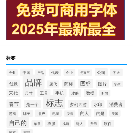
标签
公司
中国
冬天
代表
专业
企业
产品
元宵节
品牌
图标
创意
商标
图片
唐代
字体
宋代
手机
工具
数据
尺寸
攻略
时间
标志
春节
是一个
消费者
梦幻西游
水印
的人
的是
用户
游戏
牌子
电脑
美国
疫情
自己的
衣服
软件
诗人
苹果
视频
费用
还不
都是