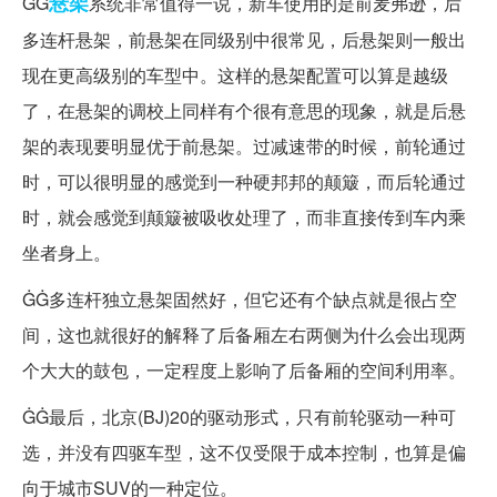
悬架
ĠĠ
系统非常值得一说，新车使用的是前麦弗逊，后
多连杆悬架，前悬架在同级别中很常见，后悬架则一般出
现在更高级别的车型中。这样的悬架配置可以算是越级
了，在悬架的调校上同样有个很有意思的现象，就是后悬
架的表现要明显优于前悬架。过减速带的时候，前轮通过
时，可以很明显的感觉到一种硬邦邦的颠簸，而后轮通过
时，就会感觉到颠簸被吸收处理了，而非直接传到车内乘
坐者身上。
ĠĠ多连杆独立悬架固然好，但它还有个缺点就是很占空
间，这也就很好的解释了后备厢左右两侧为什么会出现两
个大大的鼓包，一定程度上影响了后备厢的空间利用率。
ĠĠ最后，北京(BJ)20的驱动形式，只有前轮驱动一种可
选，并没有四驱车型，这不仅受限于成本控制，也算是偏
向于城市SUV的一种定位。