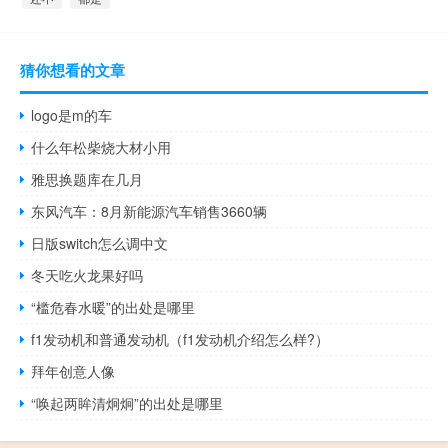
猜你想看的文章
logo是m的车
什么年松柴烧大材小用
雅思换题库在几月
东风汽车：8月新能源汽车销售3660辆
日版switch怎么调中文
冬天吃火龙果好吗
“槛危春水暖”的出处是哪里
f1发动机和普通发动机（f1发动机介绍怎么样?）
拜年创意人像
“唤起两眸清炯炯”的出处是哪里