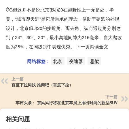
ĠĠ但这并不是说北京(BJ)20在越野性上一无是处，毕
竟，“城市即天涯”是它所秉承的理念，借助于硬派的外观
设计，北京(BJ)20的接近角、离去角、纵向通过角分别达
到了24°、30°、20°，最小离地间隙为215毫米，自大爬坡
度为35%，在同级别中表现优秀。 下一页阅读全文
网络标签：
北京
变速器
悬架
上一篇
百度下拉词找 推商吧（百度下拉）
下一篇
车评头条： 东风风行将在北京车展上推出时尚的新型SUV
相关问题