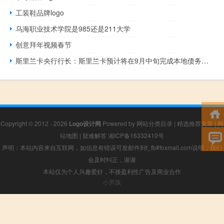
工装鞋品牌logo
乌海职业技术学院是985还是211大学
创意拜年视频春节
斯里兰卡央行行长：斯里兰卡预计将在9月中旬完成本地债务重组
Copyright © 2012 - 2026
Logo设计网
Powered by
网站分类目录
|
精选推荐文章
|
网
站地图
|
疑难解答
湘ICP备16332410号
声明：本站内容来自互联网，如信息有错误可发邮件到f_fb#foxmail.com说明，我们
会及时纠正，谢谢
本站仅为个人兴趣爱好，不接盈利性广告及商业合作
小男孩