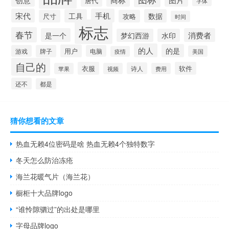
唐代
字体
宋代
手机
工具
数据
尺寸
攻略
时间
标志
春节
是一个
消费者
梦幻西游
水印
的人
的是
用户
游戏
牌子
电脑
美国
疫情
自己的
衣服
软件
诗人
苹果
视频
费用
还不
都是
猜你想看的文章
热血无赖4位密码是啥 热血无赖4个独特数字
冬天怎么防治冻疮
海兰花暖气片（海兰花）
橱柜十大品牌logo
“谁怜隙驷过”的出处是哪里
字母品牌logo