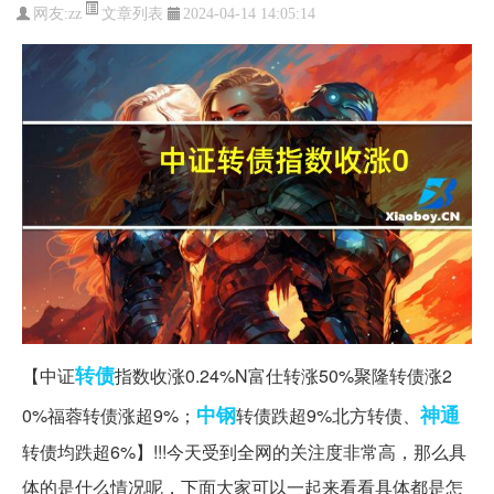
文章列表
网友:
zz
2024-04-14 14:05:14
转债
【中证
指数收涨0.24%N富仕转涨50%聚隆转债涨2
中钢
神通
0%福蓉转债涨超9%；
转债跌超9%北方转债、
转债均跌超6%】!!!今天受到全网的关注度非常高，那么具
体的是什么情况呢，下面大家可以一起来看看具体都是怎