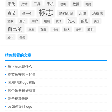
宋代
手机
工具
数据
尺寸
攻略
时间
标志
春节
是一个
消费者
梦幻西游
水印
的人
的是
用户
游戏
牌子
电脑
美国
疫情
自己的
衣服
软件
诗人
苹果
视频
费用
还不
都是
猜你想看的文章
廉正意思是什么
春节长安哪里钓鱼
国潮品牌logo衣服
哪个乐器最好就业
剑圣视频攻略
ps如何设计logo