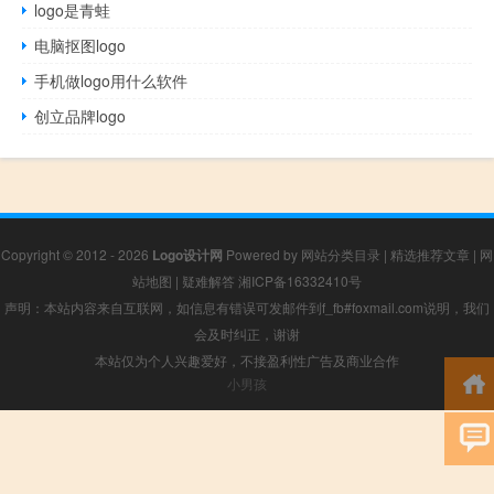
logo是青蛙
电脑抠图logo
手机做logo用什么软件
创立品牌logo
Copyright © 2012 - 2026
Logo设计网
Powered by
网站分类目录
|
精选推荐文章
|
网
站地图
|
疑难解答
湘ICP备16332410号
声明：本站内容来自互联网，如信息有错误可发邮件到f_fb#foxmail.com说明，我们
会及时纠正，谢谢
本站仅为个人兴趣爱好，不接盈利性广告及商业合作
小男孩