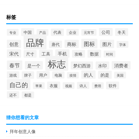
标签
公司
中国
冬天
代表
专业
企业
产品
元宵节
品牌
图标
创意
商标
图片
唐代
字体
宋代
手机
工具
数据
尺寸
攻略
时间
标志
春节
是一个
消费者
梦幻西游
水印
的人
的是
用户
游戏
牌子
电脑
美国
疫情
自己的
衣服
软件
诗人
苹果
视频
费用
还不
都是
猜你想看的文章
拜年创意人像