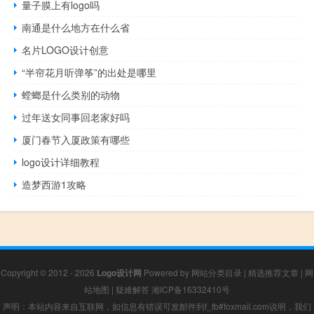
量子膜上有logo吗
南通是什么地方在什么省
名片LOGO设计创意
“半帘花月听弹筝”的出处是哪里
螳螂是什么类别的动物
过年送女同事回老家好吗
厦门春节入厦政策有哪些
logo设计详细教程
造梦西游1攻略
Copyright © 2012 - 2026
Logo设计网
Powered by
网站分类目录
|
精选推荐文章
|
网
站地图
|
疑难解答
湘ICP备16332410号
声明：本站内容来自互联网，如信息有错误可发邮件到f_fb#foxmail.com说明，我们