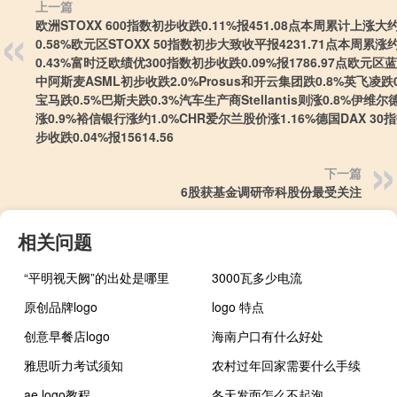
上一篇
欧洲STOXX 600指数初步收跌0.11%报451.08点本周累计上涨大
0.58%欧元区STOXX 50指数初步大致收平报4231.71点本周累涨
0.43%富时泛欧绩优300指数初步收跌0.09%报1786.97点欧元区
中阿斯麦ASML初步收跌2.0%Prosus和开云集团跌0.8%英飞凌跌0
宝马跌0.5%巴斯夫跌0.3%汽车生产商Stellantis则涨0.8%伊维
涨0.9%裕信银行涨约1.0%CHR爱尔兰股价涨1.16%德国DAX 30
步收跌0.04%报15614.56
下一篇
6股获基金调研帝科股份最受关注
相关问题
“平明视天阙”的出处是哪里
3000瓦多少电流
原创品牌logo
logo 特点
创意早餐店logo
海南户口有什么好处
雅思听力考试须知
农村过年回家需要什么手续
ae logo教程
冬天发面怎么不起泡