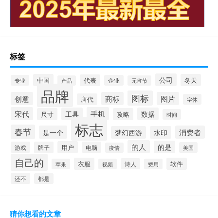
标签
公司
中国
冬天
代表
专业
企业
产品
元宵节
品牌
图标
创意
商标
图片
唐代
字体
宋代
手机
工具
数据
尺寸
攻略
时间
标志
春节
是一个
消费者
梦幻西游
水印
的人
的是
用户
游戏
牌子
电脑
美国
疫情
自己的
衣服
软件
诗人
苹果
视频
费用
还不
都是
猜你想看的文章