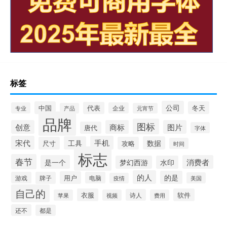
标签
公司
中国
冬天
代表
专业
企业
产品
元宵节
品牌
图标
创意
商标
图片
唐代
字体
宋代
手机
工具
数据
尺寸
攻略
时间
标志
春节
是一个
消费者
梦幻西游
水印
的人
的是
用户
游戏
牌子
电脑
美国
疫情
自己的
衣服
软件
诗人
苹果
视频
费用
还不
都是