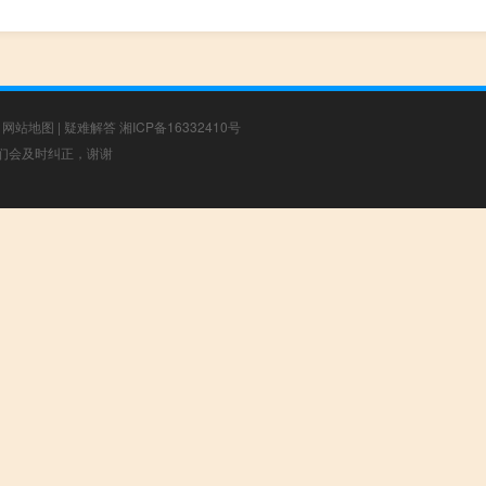
|
网站地图
|
疑难解答
湘ICP备16332410号
，我们会及时纠正，谢谢