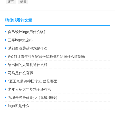
还不
都是
猜你想看的文章
自己设计logo用什么软件
三字logo怎么排
梦幻西游蘑菇泡泡是什么
#如何让青年科学家敢坐冷板凳# 到底什么情况嘞
给出国的人送礼送什么好
司马是什么官职
“夏王九鼎铸神怪”的出处是哪里
老年人多大年龄精子还存活
九城朱骏身价多少（九城 朱骏）
logo图是什么