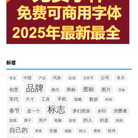
标签
公司
中国
冬天
代表
专业
企业
产品
元宵节
品牌
图标
创意
商标
图片
唐代
字体
宋代
手机
工具
数据
尺寸
攻略
时间
标志
春节
是一个
消费者
梦幻西游
水印
的人
的是
用户
游戏
牌子
电脑
美国
疫情
自己的
衣服
软件
诗人
苹果
视频
费用