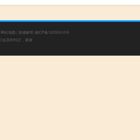
|
网站地图
|
疑难解答
湘ICP备16332410号
，我们会及时纠正，谢谢