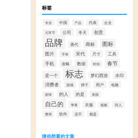
标签
中国
代表
专业
企业
产品
创意
公司
冬天
元宵节
品牌
图标
商标
唐代
图片
宋代
工具
尺寸
字体
春节
手机
数据
攻略
时间
标志
是一个
梦幻西游
水印
消费者
用户
游戏
牌子
电脑
的人
的是
美国
疫情
自己的
衣服
诗人
苹果
视频
软件
还不
费用
都是
猜你想看的文章