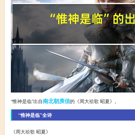
南北朝
庾信
“惟神是临”出自
的《周大祫歌 昭夏》。
“惟神是临”全诗
《周大祫歌 昭夏》