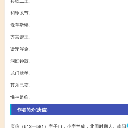
宾歌二王。
和铃以节。
鞗革斯锵。
齐宫馔玉。
鍌斝浮金。
洞庭钟鼓。
龙门瑟琴。
其乐已变。
惟神是临。
作者简介(庾信)
庾信（513—581）字子山，小字兰成，北周时期人。南阳