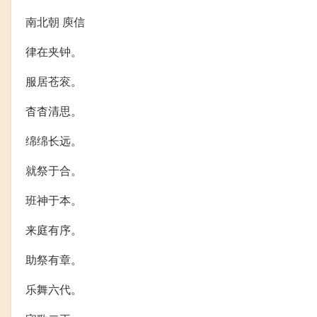
南北朝 庾信
律在夹钟。
服居苍衮。
杳杳清思。
绵绵长远。
就祭于合。
班神于本。
来庭有序。
助祭有章。
乐舞六代。