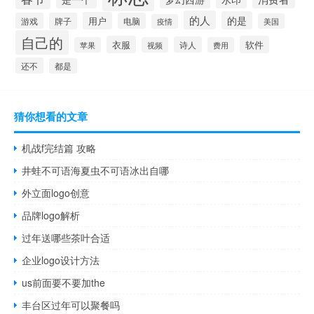
的人
的是
用户
游戏
牌子
电脑
美国
疫情
自己的
衣服
软件
诗人
苹果
视频
费用
还不
都是
猜你想看的文章
机战f完结篇 攻略
井蛙不可语海夏虫不可语冰出自哪
外立面logo创意
品牌logo解析
过年送哪些茶叶合适
企业logo设计方法
us前面要不要加the
丰台区过年可以聚餐吗