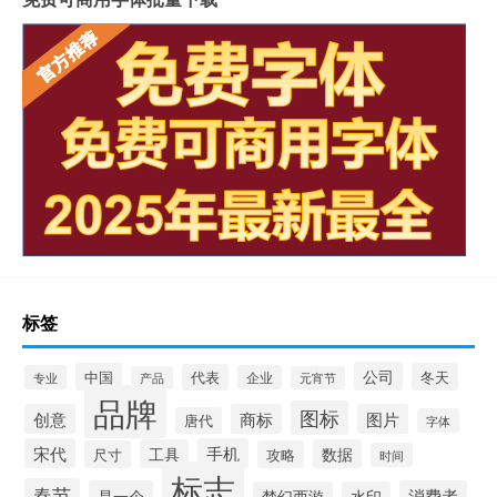
标签
公司
中国
冬天
代表
专业
企业
产品
元宵节
品牌
图标
创意
商标
图片
唐代
字体
宋代
手机
工具
数据
尺寸
攻略
时间
标志
春节
是一个
消费者
梦幻西游
水印