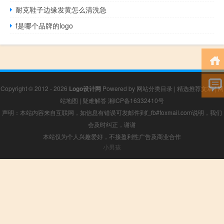
耐克鞋子边缘发黄怎么清洗急
f是哪个品牌的logo
Copyright © 2012 - 2026
Logo设计网
Powered by
网站分类目录
|
精选推荐文章
|
网
站地图
|
疑难解答
湘ICP备16332410号
声明：本站内容来自互联网，如信息有错误可发邮件到f_fb#foxmail.com说明，我们
会及时纠正，谢谢
本站仅为个人兴趣爱好，不接盈利性广告及商业合作
小男孩